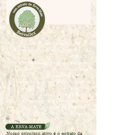
A Seivailex trabalha focada em
criar produtos de cuidados com a
beleza
e bem-estar, agregando o que de
melhor
a natureza tem a
proporcionar em ativos nobres e
essência
exclusiva, respeitando
e valorizando a preservação do
Bioma Mata Atlântica,
tão rico na região sul do Brasil.
Nosso princípio ativo é o extrato da