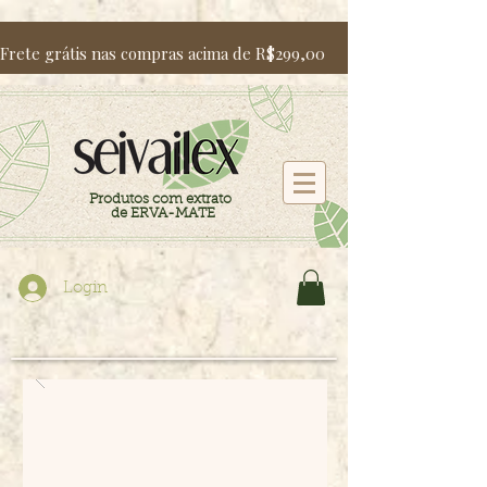
Frete grátis nas compras acima de R$299,00                   Utili
Produtos com extrato
de ERVA-MATE
Login