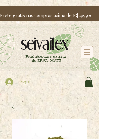
Frete grátis nas compras acima de R$299,00                   Utili
Produtos com extrato
de ERVA-MATE
Login