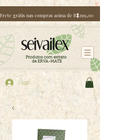
Frete grátis nas compras acima de R$299,00                   Utili
Produtos com extrato
de ERVA-MATE
Login