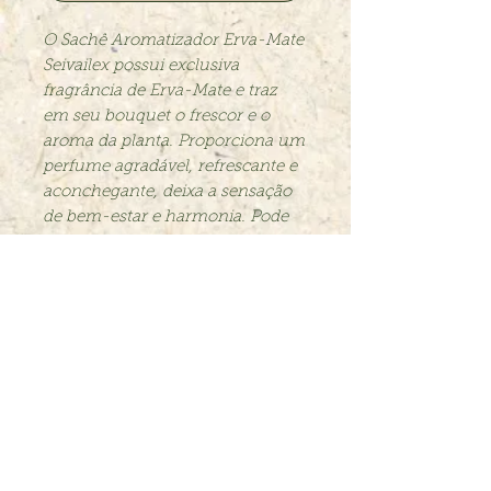
O Sachê Aromatizador Erva-Mate
Seivailex possui exclusiva
fragrância de Erva-Mate e traz
em seu bouquet o frescor e o
aroma da planta. Proporciona um
perfume agradável, refrescante e
aconchegante, deixa a sensação
de bem-estar e harmonia. Pode
ser usado para aromatizar
armários, gavetas, automóveis,
banheiros, closets ou sapateiras.
Trocas e Devoluções
contato@seivailex.com.br
© 2020 Seivailex