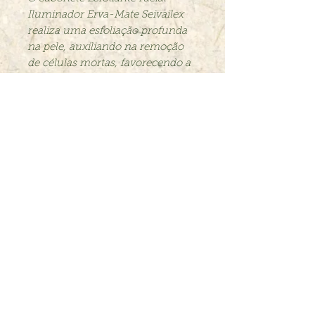
Iluminador Erva-Mate Seivailex
realiza uma esfoliação profunda
na pele, auxiliando na remoção
de células mortas, favorecendo a
desobstrução dos poros.
Trocas e Devoluções
contato@seivailex.com.br
© 2020 Seivailex
Seivailex Com. de Cosméticos LTDA -
CNPJ:
10.465.828
/0001-79​
Rua Uruguai, 180 -Boqueirão
​Passo Fundo RS