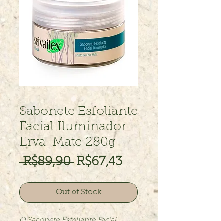
Sabonete Esfoliante
Facial Iluminador
Erva-Mate 280g
Regular
Sale
 R$89,90 
R$67,43
Price
Price
Out of Stock
O Sabonete Esfoliante Facial