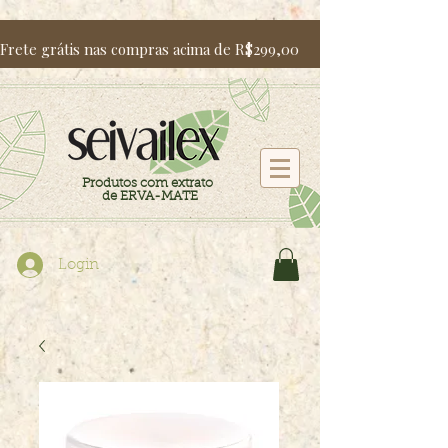
Frete grátis nas compras acima de R$299,00                   Utili
Produtos com extrato
de ERVA-MATE
Login