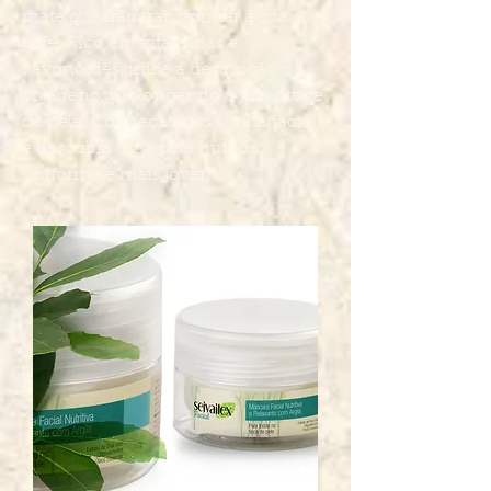
mate que irão transformar a sua
pele. Rico em vitaminas e
flavonoides, inibe a destruição do
colágeno, prolongando a juventude
da pele. Conheça nossa linha facial
e descubra uma pele nutrida,
uniforme e mais jovem.