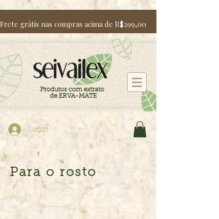
Frete grátis nas compras acima de R$299,00                   Utili
Produtos com extrato
de ERVA-MATE
Login
Para o rosto
A Linha Facial de Erva-mate da
Seivailex utiliza os poderes
antioxidantes do extrato de erva-